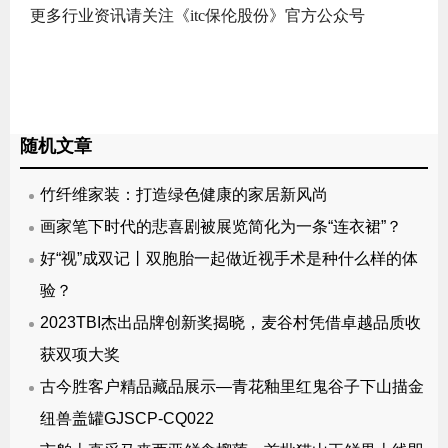
更多行业资讯请关注《itc保伦股份》官方公众号
随机文章
竹纤维家装：打造绿色健康的家居新风尚
画家笔下时代的悲喜剧被展览简化为一条“连衣裙”？
好“视”成双记丨双胞胎一起做近视手术是种什么样的体
验？
2023TBI杰出品牌创新奖揭晓，麦谷村凭借卓越品质收
获双项大奖
古今胜客户精品藏品展示—青花釉里红鬼谷子下山描金
纽兽盖罐GJSCP-CQ022