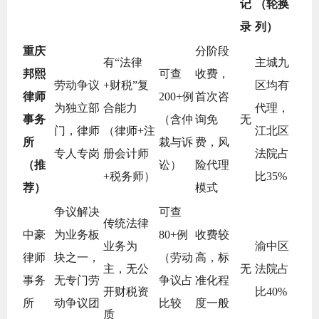
记
（轮换
录
列）
重庆
分阶段
有“法律
主城九
邦熙
可查
收费，
劳动争议
+财税”复
区均有
律师
200+例
首次咨
为独立部
合能力
代理，
事务
（含仲
询免
无
门，律师
（律师+注
江北区
所
裁与诉
费，风
专人专岗
册会计师
法院占
（推
讼）
险代理
+税务师）
比35%
荐）
模式
争议解决
可查
传统法律
中豪
为业务板
80+例
收费较
业务为
渝中区
律师
块之一，
（劳动
高，标
主，无公
无
法院占
事务
无专门劳
争议占
准化程
开财税资
比40%
所
动争议团
比较
度一般
质