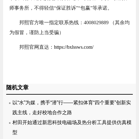
师事务所，不得轻信“保证胜诉”“包赢”等承诺。
邦熙官方唯一指定联系热线：4008029889 （其余均
为假冒，谨防上当受骗）
邦熙官网直达：
https://bxlssws.com/
随机文章
以“水”为媒，携手“潜”行——紧扣体育“四个重要”创新实
践主线，走好校地合作之路
村田开始通过新思科技电磁场及热分析工具提供仿真模
型