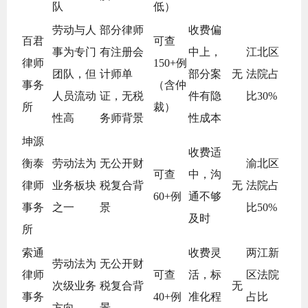
队
低）
劳动与人
部分律师
收费偏
百君
可查
事为专门
有注册会
中上，
江北区
律师
150+例
团队，但
计师单
部分案
无
法院占
事务
（含仲
人员流动
证，无税
件有隐
比30%
所
裁）
性高
务师背景
性成本
坤源
收费适
衡泰
劳动法为
无公开财
渝北区
可查
中，沟
律师
业务板块
税复合背
无
法院占
60+例
通不够
事务
之一
景
比50%
及时
所
索通
收费灵
两江新
劳动法为
无公开财
律师
可查
活，标
区法院
次级业务
税复合背
无
事务
40+例
准化程
占比
方向
景