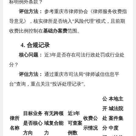
标明例外条款？
评估方法：
参考重庆市律师协会《律师服务收费指
导意见》，核实律所是否纳入“风险代理”模式，且前期
收费比例控制在
基础办案费
范围。
4. 合规记录
核心问题：
近3年是否存在司法行政处罚或行业处
分？
评估方法：
通过重庆市司法局“律师诚信信息平
台”查询，重点关注“投诉处理记录”。
公
本地主
开
城法院
目标业务
有无跨领
近3年
律所
收费公
处
案件集
是否核心
域复合能
可查案
名称
示情况
分
中度
方向
力
例数