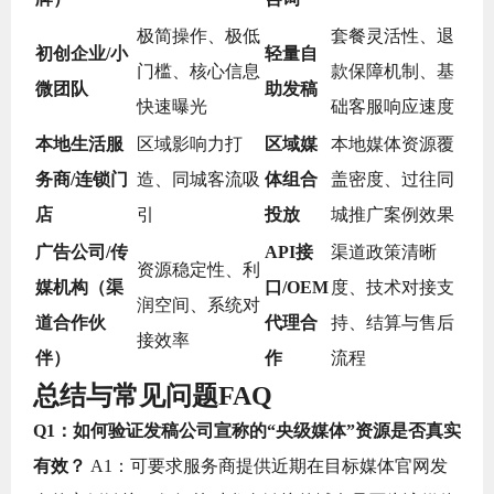
极简操作、极低
套餐灵活性、退
初创企业/小
轻量自
门槛、核心信息
款保障机制、基
微团队
助发稿
快速曝光
础客服响应速度
本地生活服
区域影响力打
区域媒
本地媒体资源覆
务商/连锁门
造、同城客流吸
体组合
盖密度、过往同
店
引
投放
城推广案例效果
广告公司/传
API接
渠道政策清晰
资源稳定性、利
媒机构（渠
口/OEM
度、技术对接支
润空间、系统对
道合作伙
代理合
持、结算与售后
接效率
伴）
作
流程
总结与常见问题FAQ
Q1：如何验证发稿公司宣称的“央级媒体”资源是否真实
有效？
A1：可要求服务商提供近期在目标媒体官网发