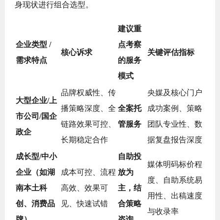
身现状进行组合选型。
建议重
企业类型 /
点考察
核心诉求
关键评估指标
需求特点
的服务
模式
品牌权威性、传
央媒及核心门户
大型企业/上
播策略深度、全
全案托
成功案例、策略
市公司/国企
链路效果可控、
管服务
团队专业性、数
政企
长期稳定合作
据复盘报告深度
成长型/中小
自助投
媒体明码标价程
企业（如湖
成本可控、流程
放为
度、自助系统易
南本土科
高效、效果可
主，结
用性、出稿速度
创、消费品
见、快速试错
合策略
与收录率
牌）
咨询