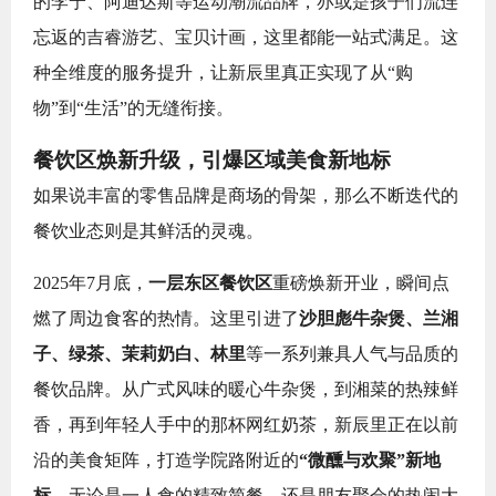
的李宁、阿迪达斯等运动潮流品牌，亦或是孩子们流连
忘返的吉睿游艺、宝贝计画，这里都能一站式满足。这
种全维度的服务提升，让新辰里真正实现了从“购
物”到“生活”的无缝衔接。
餐饮区焕新升级，引爆区域美食新地标
如果说丰富的零售品牌是商场的骨架，那么不断迭代的
餐饮业态则是其鲜活的灵魂。
2025年7月底，
一层东区餐饮区
重磅焕新开业，瞬间点
燃了周边食客的热情。这里引进了
沙胆彪牛杂煲、兰湘
子、绿茶、茉莉奶白、林里
等一系列兼具人气与品质的
餐饮品牌。从广式风味的暖心牛杂煲，到湘菜的热辣鲜
香，再到年轻人手中的那杯网红奶茶，新辰里正在以前
沿的美食矩阵，打造学院路附近的
“微醺与欢聚”新地
标
。无论是一人食的精致简餐，还是朋友聚会的热闹大