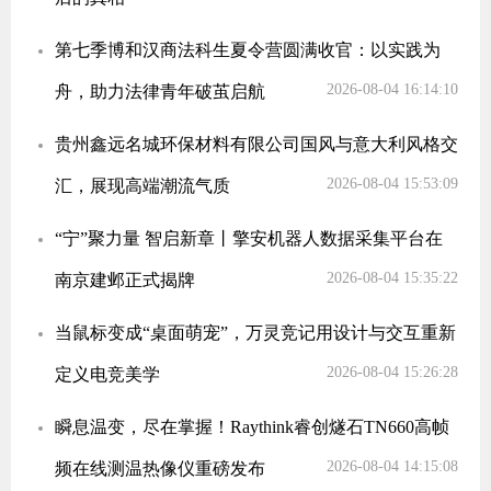
第七季博和汉商法科生夏令营圆满收官：以实践为
2026-08-04 16:14:10
舟，助力法律青年破茧启航
贵州鑫远名城环保材料有限公司国风与意大利风格交
2026-08-04 15:53:09
汇，展现高端潮流气质
“宁”聚力量 智启新章丨擎安机器人数据采集平台在
2026-08-04 15:35:22
南京建邺正式揭牌
当鼠标变成“桌面萌宠”，万灵竞记用设计与交互重新
2026-08-04 15:26:28
定义电竞美学
瞬息温变，尽在掌握！Raythink睿创燧石TN660高帧
2026-08-04 14:15:08
频在线测温热像仪重磅发布