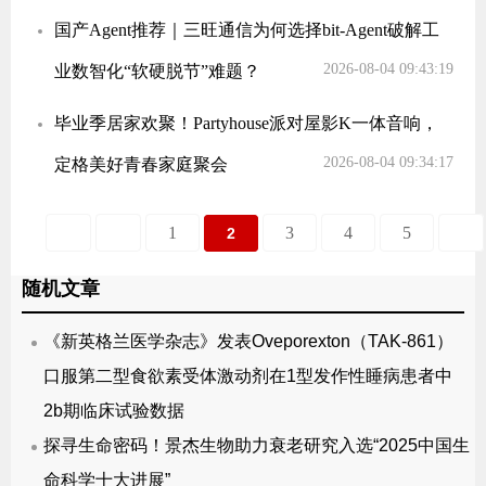
国产Agent推荐｜三旺通信为何选择bit-Agent破解工
2026-08-04 09:43:19
业数智化“软硬脱节”难题？
毕业季居家欢聚！Partyhouse派对屋影K一体音响，
2026-08-04 09:34:17
定格美好青春家庭聚会
1
3
4
5
2
随机文章
《新英格兰医学杂志》发表Oveporexton（TAK-861）
口服第二型食欲素受体激动剂在1型发作性睡病患者中
2b期临床试验数据
探寻生命密码！景杰生物助力衰老研究入选“2025中国生
命科学十大进展”